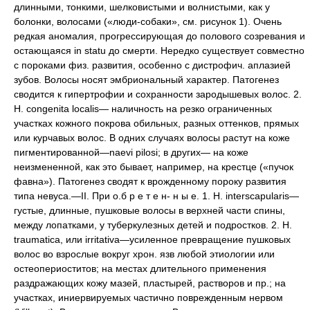
длинными, тонкими, шелковистыми и волнистыми, как у
болонки, волосами («люди-собаки», см. рисунок 1). Очень
редкая аномалия, прогрессирующая до полового созревания и
остающаяся in statu до смерти. Нередко существует совместно
с пороками физ. развития, особенно с дистрофич. аплазией
зубов. Волосы носят эмбриональный характер. Патогенез
сводится к гипертрофии и сохранности зародышевых волос. 2.
Н. congenita localis— наличность на резко ограниченных
участках кожного покрова обильных, разных оттенков, прямых
или курчавых волос. В одних случаях волосы растут на коже
пигментированной—naevi pilosi; в других— на коже
неизмененной, как это бывает, например, на крестце («пучок
фавна»). Патогенез сводят к врожденному пороку развития
типа невуса.—II. При о.б р е т е н- н ы е. 1. Н. interscapularis—
густые, длинные, пушковые волосы в верхней части спины,
между лопатками, у туберкулезных детей и подростков. 2. Н.
traumatica, или irritativa—усиленное превращение пушковых
волос во взрослые вокруг хрон. язв любой этиологии или
остеопериоститов; на местах длительного применения
раздражающих кожу мазей, пластырей, растворов и пр.; на
участках, иниервируемых частично поврежденным нервом