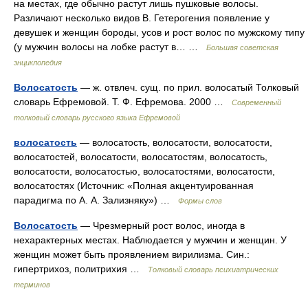
на местах, где обычно растут лишь пушковые волосы.
Различают несколько видов В. Гетерогения появление у
девушек и женщин бороды, усов и рост волос по мужскому типу
(у мужчин волосы на лобке растут в… …
Большая советская
энциклопедия
Волосатость
— ж. отвлеч. сущ. по прил. волосатый Толковый
словарь Ефремовой. Т. Ф. Ефремова. 2000 …
Современный
толковый словарь русского языка Ефремовой
волосатость
— волосатость, волосатости, волосатости,
волосатостей, волосатости, волосатостям, волосатость,
волосатости, волосатостью, волосатостями, волосатости,
волосатостях (Источник: «Полная акцентуированная
парадигма по А. А. Зализняку») …
Формы слов
Волосатость
— Чрезмерный рост волос, иногда в
нехарактерных местах. Наблюдается у мужчин и женщин. У
женщин может быть проявлением вирилизма. Син.:
гипертрихоз, политрихия …
Толковый словарь психиатрических
терминов