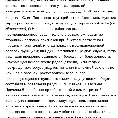
форма—постепенная резкая утрата взрослой
женщинойотличитель-
_ „_
. НЫХ женских черт
Рис
Волосатая
жен
и щина—Юлия Пастранна. функций, с приобретением мужских
черт и ростом волос по мужскому типу; в) гирсутизм Apert'a (см.
Hirsutismus);
г) Hirsuties при puber-tas praecox —
преждевременное, сравнительно с возрастом, развитие
вторичных половых признаков при быстром росте тела и
наружных гениталий, иногда наряду с преждевременной
половой функцией;
55»
д) Н. intermittens—редкие случаи, когда
у женщин временно развивается борода при беременности,
исчезающая вскоре после родов (Slocum), или когда с
прекращением регул, упадком питания и анемией усилен-. но,
начиная с голеней, растут волосы тела, снова
превращающиеся в пушковые с момента улучшения общего
состояния и появления регул (Л. М. Иванов). Патогенез.
Причины В., особенно приобретенной и симметричной,
начинают выясняться лишь за последние годы. Накапливаются
факты, указывающие на доминирующую роль эндокринного
аппарата в трихогенезе. Появление волос возмужалости с
периода полового созревания у обоих полов и особый тип их
расположения, преимущественно на лобке у мужчин и