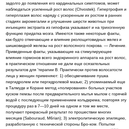
задолго до появления его кардинальных симптомов, может
наблюдаться усиленный рост волос (Chvostek). Гипертрофия и
гиперплазия волос наряду с ускоренным их ростом в ранних
стадиях акромегалии и улучшение шерсти животных при
инъекциях экстракта из гипофиза указывают и на трихогенную
функцию придатка мозга. Имеются также некоторые факты,
как-будто отмечающие и влияние рколощитовидных желез и
шишковидной железы на рост волосяного покрова. — Лечение.
Приведенные факты, указывающие на стимулирующее
влияние гормонов всего эндокринного аппарата на рост волос,
в практическом отношении не дали еще осязательных
результатов для 'терапии В. Практически против волосатости
лица у женщин применяют: 1) обесцвечивание пушка
пергидролем или пергидролевой мазью; 2) упоминаемый еще
в Талмуде и Коране метод «полирования» больных участков
куском пемзы после предварительного мытья мылом с горячей
водой с последующим применением кольдкрема; повторяя эту
процедуру раз в 7—10 дней на одном и том же месте,
получают прекрасный результат по прошествии многих
месяцев (Sabouraud, M6rian); 3) электролитическую эпиляцию,
разработанную с технической стороны Бро-ком. Попытки