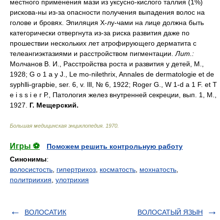
местного применения мази из уксусно-кислого таллия (1%)
рискова-ны из-за опасности получения выпадения волос на
голове и бровях. Эпиляция Х-лу-чами на лице должна быть
категорически отвергнута из-за риска развития даже по
прошествии нескольких лет атрофирующего дерматита с
телеангиэктазиями и расстройством пигментации.
Лит.:
Молчанов В. И., Расстройства роста и развития у детей, М.,
1928; G о 1 а у J., Le mo-nilethrix, Annales de dermatologie et de
syphlli-grapbie, ser. 6, v. Ill, № 6, 1922; Roger G., W 1-d a 1 F. et T
e i s s i e г Р., Патология желез внутренней секреции, вып. 1, М.,
1927.
Г. Мещерский.
Большая медицинская энциклопедия
.
1970
.
Игры ⚽
Поможем решить контрольную работу
Синонимы
:
волосистость
,
гипертрихоз
,
косматость
,
мохнатость
,
политриихия
,
улотрихия
ВОЛОСАТИК
ВОЛОСАТЫЙ ЯЗЫН