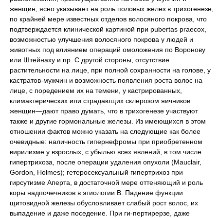
женщин, ясно указывает на роль половых желез в трихогенезе,
по крайней мере известных отделов волосяного покрова, что
подтверждается клинической картиной при pubertas praecox,
возможностью улучшения волосяного покрова у людей и
животных под влиянием операций омоложения по Воронову
или Штейнаху и пр. С другой стороны, отсутствие
растительности на лице, при полной сохранности на голове, у
кастратов-мужчин и возможность появления роста волос на
лице, с поредением их на темени, у кастрированных,
климактерических или страдающих склерозом яичников
женщин—дают право думать, что в трихогенезе участвуют
также и другие гормональные железы. Из имеющихся в этом
отношении фактов можно указать на следующие как более
очевидные: наличность гипернефромы при приобретенном
вирилизме у взрослых, с убылью всех явлений, в том числе
гипертрихоза, после операции удаления опухоли (Mauclair,
Gordon, Holmes); гетеросексуальный гипертрихоз при
гирсутизме Аперта, в достаточной мере оттеняющий и роль
коры надпочечников в этиологии В. Падение функции
щитовидной железы обусловливает слабый рост волос, их
выпадение и даже поседение. При ги-пертирерзе, даже