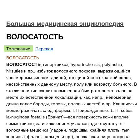
Большая медицинская энциклопедия
ВОЛОСАТОСТЬ
Толкование
Перевод
ВОЛОСАТОСТЬ
ВОЛОСАТОСТЬ
, гипертрихоз, hypertricho-sis, polytrichia,
hirsuties и пр., избыток волосяного покрова, выражающийся
чрезмерным числом, длиной, толщиной или окраской волос,
несвойственных данному месту, полу или возрасту больного. В
это же понятие входит повышенная быстрота роста волос на
месте их естественной локализации, как, напр., непомерная
длина волос бороды, головы, половых частей и пр. Клинически
можно различать след. формы: I. Прирожденные. 1. Hirsuties
la-nuginosa foetalis (Брандт)—вся поверхность кожи вполне
симметрично, за исключением участков, где отсутствуют
волосяные мешочки (ладони, подошвы, крайняя плоть, тыл
конечных фаланг пальцев и пр.), но включая лицо, покрыта