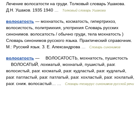
Лечение волосатости на груди. Толковый словарь Ушакова.
Д.Н. Ушаков. 1935 1940 …
Толковый словарь Ушакова
волосатость
— мохнатость, косматость, гипертрихоз,
волосистость, политриихия, улотрихия Словарь русских
синонимов. волосатость / обычно груди, тела мохнатость )
Словарь синонимов русского языка. Практический справочник.
М.: Русский язык. З. Е. Александрова …
Словарь синонимов
волосатость
— ВОЛОСАТОСТЬ, мохнатость, пушистость
ВОЛОСАТЫЙ, лохматый, мохнатый, пушистый, разг.
волосистый, разг. косматый, разг. кудластый, разг. кудлатый,
разг. патластый, разг. патлатый, разг. хохластый, разг. хохлатый,
разг. сниж. волосастый… …
Словарь-тезаурус синонимов русской речи