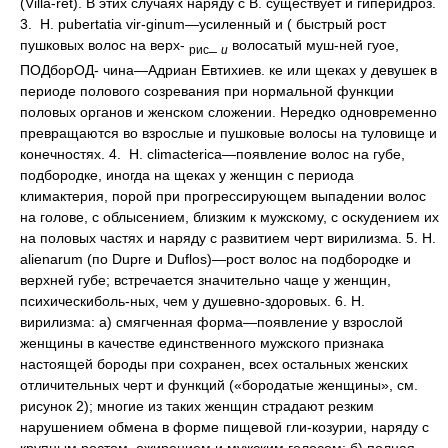
(Villa-ret). В этих случаях наряду с В. существует и гиперидроз.
3. Н. pubertatia vir-ginum—усиленный и ( быстрый рост
пушковых волос на верх-
_
волосатый муш-
ней гуое,
рис
и
ПОДборОД- чина—Адриан Евтихиев.
ке или щеках у девушек в
периоде полового созревания при нормальной функции
половых органов и женском сложении. Нередко одновременно
превращаются во взрослые и пушковые волосы на туловище и
конечностях. 4. Н. climacterica—появление волос на губе,
подбородке, иногда на щеках у женщин с периода
климактерия, порой при прогрессирующем выпадении волос
на голове, с облысением, близким к мужскому, с оскудением их
на половых частях и наряду с развитием черт вирилизма. 5. Н.
alienarum (по Dupre и Duflos)—рост волос на подбородке и
верхней губе; встречается значительно чаще у женщин,
психическиболь-ных, чем у душевно-здоровых. 6. Н.
вирилизма: а) смягченная форма—появление у взрослой
женщины в качестве единственного мужского признака
настоящей бороды при сохранен, всех остальных женских
отличительных черт и функций («бородатые женщины», см.
рисунок 2); многие из таких женщин страдают резким
нарушением обмена в форме пищевой гли-козурии, наряду с
крупным ростом, ожирением и мужским голосом; б) полная